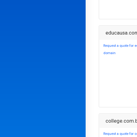
educausa.co
Request a quote for
domain
college.com.
Request a quote for c