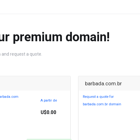
ur premium domain!
 and request a quote.
barbada.com.br
barbada.com
Request a quote for
A partir de
barbada.com.br domain
U$0.00