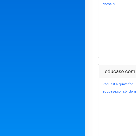
domain
educase.com.
Request a quote for
educase.com.br dom