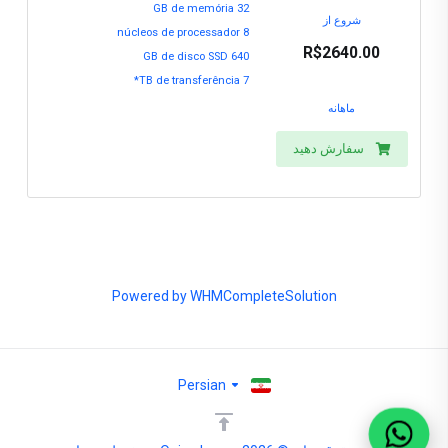
32 GB de memória
شروع از
8 núcleos de processador
R$2640.00
640 GB de disco SSD
7 TB de transferência*
ماهانه
سفارش دهید
Powered by
WHMCompleteSolution
Persian