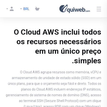
BRL
O Cloud AWS inclui todos
os recursos necessários
em um único preço
simples.
O Cloud AWS agrupa recursos como memória, vCPU e
armazenamento de unidade de estado sólido (SSD) em um
único plano, para que o orçamento seja fácil e direto. Todos os
planos do Cloud AWS incluem endereços IP estáticos,
gerenciamento de sistema de nomes de domínio (DNS), acesso
ao terminal SSH (Secure Shell Protocol) com um clique
(Linux/Unix), acesso RDP com um clique (Windows),