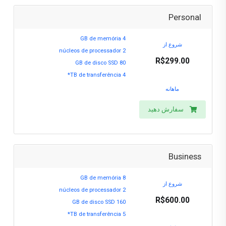
Personal
4 GB de memória
شروع از
2 núcleos de processador
R$299.00
80 GB de disco SSD
4 TB de transferência*
ماهانه
سفارش دهید
Business
8 GB de memória
شروع از
2 núcleos de processador
R$600.00
160 GB de disco SSD
5 TB de transferência*